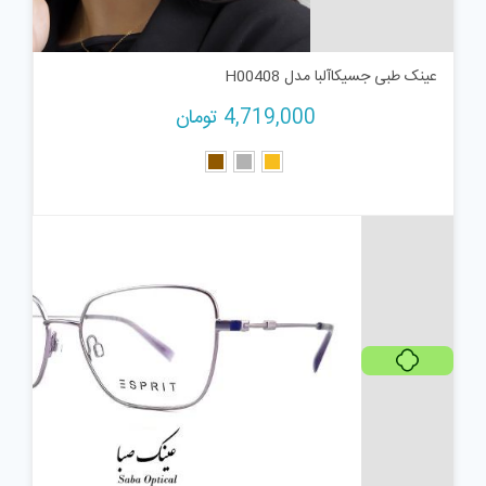
عینک طبی جسیکاآلبا مدل H00408
4,719,000
تومان
پرداخت اقساطی