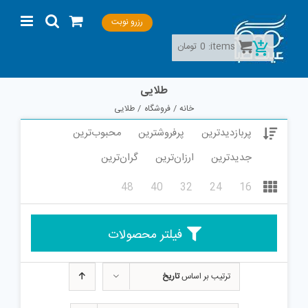
Ski
رزرو نوبت
انتخاب رنگ
t
conten
items:
0
تومان
انتخاب رنگ
طلایی
خانه
فروشگاه
طلایی
انتخاب رنگ
پربازدیدترین
پرفروشترین
محبوب‌ترین
جدیدترین
ارزان‌ترین
گران‌ترین
محدوده قیمت
48
40
32
24
16
فیلتر محصولات
ترتیب بر اساس
تاریخ