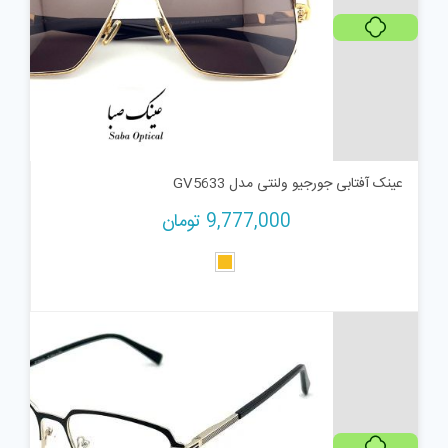
پرداخت اقساطی
عینک آفتابی جورجیو ولنتی مدل GV5633
9,777,000
تومان
پرداخت اقساطی