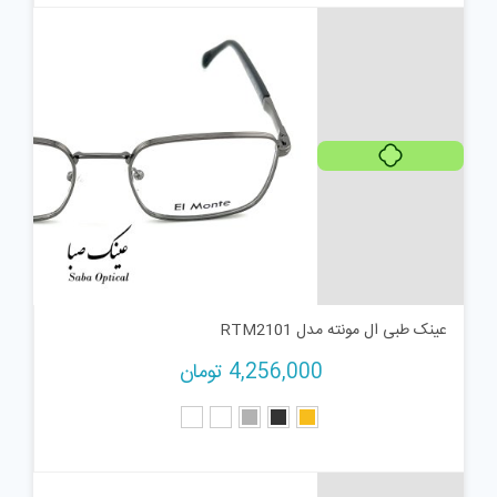
هر قسط
1,064,000
تومان
عینک طبی ال مونته مدل RTM2101
4,256,000
تومان