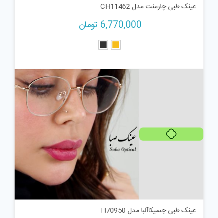
عینک طبی چارمنت مدل CH11462
6,770,000
تومان
هر قسط
1,179,750
تومان
عینک طبی جسیکاآلبا مدل H70950