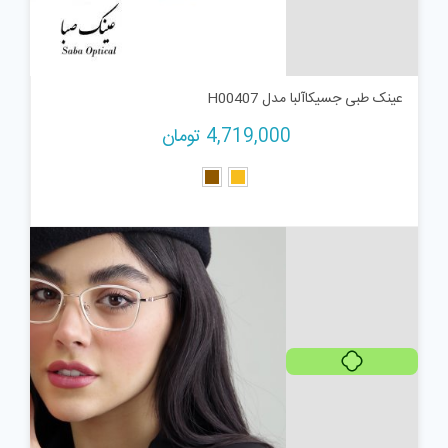
عینک طبی جسیکاآلبا مدل H00407
4,719,000
تومان
هر قسط
1,179,750
تومان