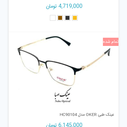
4,719,000
تومان
تمام شده
عینک طبی OKER مدل HC90104
6,145,000
تومان