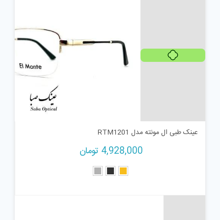
هر قسط
1,232,000
تومان
عینک طبی ال مونته مدل RTM1201
4,928,000
تومان