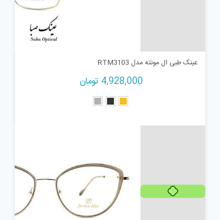
عینک طبی ال مونته مدل RTM3103
4,928,000
تومان
هر قسط
1,179,750
تومان