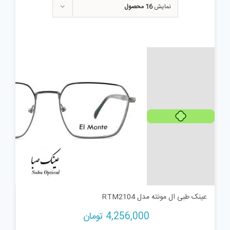
نمایش
16 محصول
هر قسط
1,064,000
تومان
عینک طبی ال مونته مدل RTM2104
4,256,000
تومان