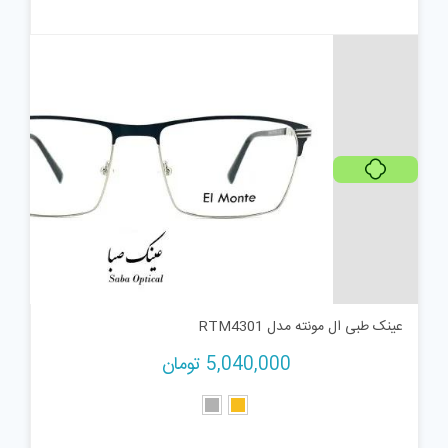
پرداخت اقساطی
عینک طبی ال مونته مدل RTM4301
5,040,000
تومان