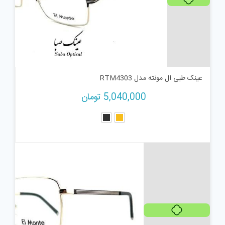
عینک طبی ال مونته مدل RTM4303
5,040,000
تومان
هر قسط
1,232,000
تومان