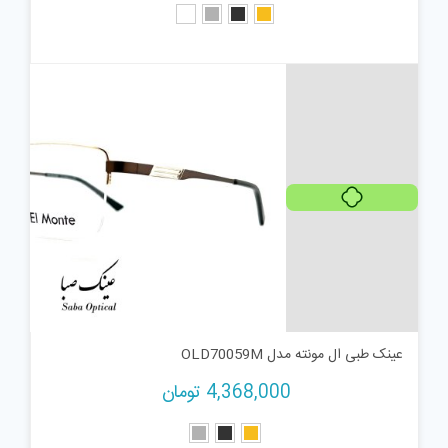
هر قسط
1,092,000
تومان
عینک طبی ال مونته مدل OLD70059M
4,368,000
تومان