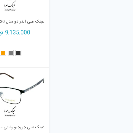
عینک طبی الدرادو مدل ELD25120
9,135,000
تو
عینک طبی جورجیو ولنتی مدل 563