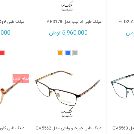
عینک طبی اد.لیب مدل AB3178
عینک طبی لاوکس مد
مان
6,960,000
تومان
,000
تمام شده
GV5
عینک طبی جورجیو ولنتی مدل GV5562
عینک طبی کاوردار 