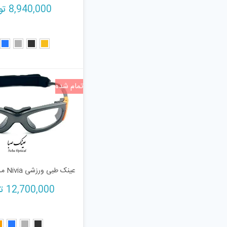
8,940,000
تو
تمام شده
عینک طبی ورزشی Nivia مدل 69100
12,700,000
ت