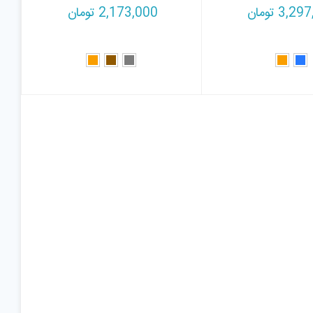
3,297
تومان
2,173,000
تومان