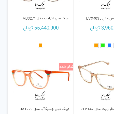
ل LVX4035
عینک طبی اد.لیب مدل AB3271
3,960
تومان
55,440,000
تومان
تمام شده
زنیت مدل ZE6147
عینک طبی جسیکاآلبا مدل JA1229