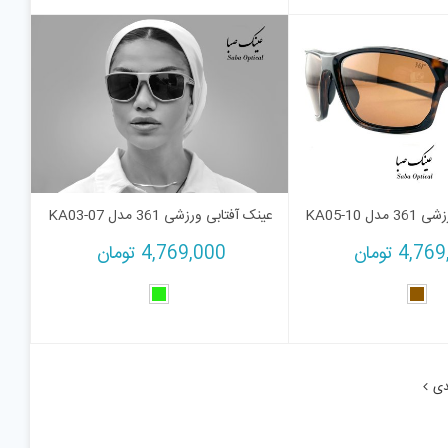
ل KA05-10
عینک آفتابی ورزشی 361 مدل KA03-07
4,769
تومان
4,769,000
تومان
دی