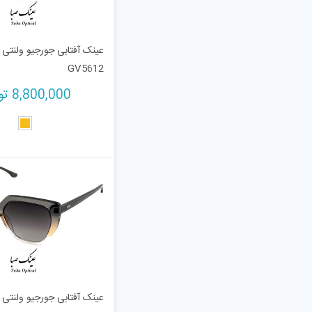
عینک آفتابی جورجیو ولنتی
GV5612
8,800,000
تو
عینک آفتابی جورجیو ولنتی