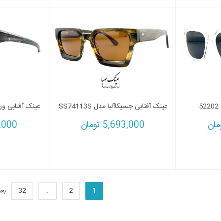
5
عینک آفتابی جسیکاآلبا مدل SS74113S
عینک آفتابی ورزشی 361 مد
مان
5,693,000
تومان
,000
1
2
…
32
بع