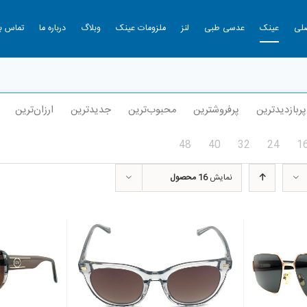
لی
عینک
عدسی طبی
لنز
ملزومات عینک
وبلاگ
درباره ما
تماس با
پربازدیدترین
پرفروشترین
محبوب‌ترین
جدیدترین
ارزان‌ترین
48
40
32
24
1
نمایش
16 محصول