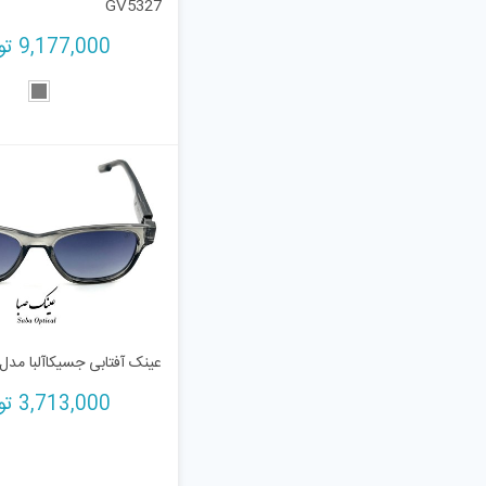
GV5327
9,177,000
تو
عینک آفتابی جسیکاآلبا مدل 2201
3,713,000
تو