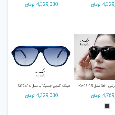
4,329
تومان
4,329,000
تومان
ل KA03-05
عینک آفتابی جسیکاآلبا مدل SS7404
4,769
تومان
4,329,000
تومان