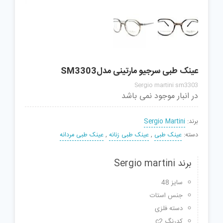
عینک طبی سرجیو مارتینی مدلSM3303
Sergio martini sm3303
در انبار موجود نمی باشد
برند:
Sergio Martini
دسته:
عینک طبی
,
عینک طبی زنانه
,
عینک طبی مردانه
برند Sergio martini
سایز 48
جنس استات
دسته فلزی
کدرنگ c2