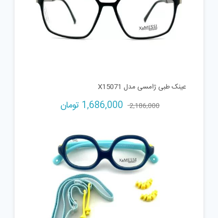
عینک طبی ژامسی مدل X15071
قیمت
قیمت
1,686,000
تومان
2,186,000
اصلی:
فعلی:
2,186,000 تومان
1,686,000 تومان.
بود.