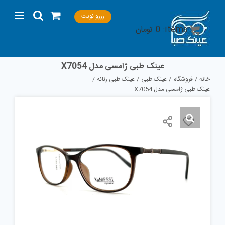
Ski
رزرو نوبت
t
items:
0
تومان
conten
عینک طبی ژامسی مدل X7054
خانه
فروشگاه
عینک طبی
عینک طبی زنانه
عینک طبی ژامسی مدل X7054