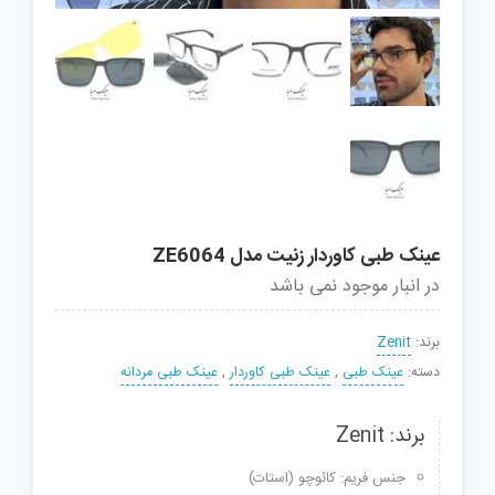
عینک طبی کاوردار زنیت مدل ZE6064
در انبار موجود نمی باشد
برند:
Zenit
دسته:
عینک طبی
,
عینک طبی کاوردار
,
عینک طبی مردانه
برند: Zenit
جنس فریم: کائوچو (استات)