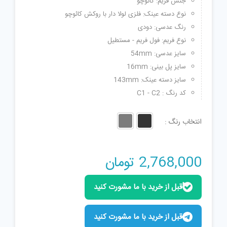
جنس فریم: کائوچو
نوع دسته عینک: فلزی لولا دار با روکش کائوچو
رنگ عدسی: دودی
نوع فریم: فول فریم - مستطیل
سایز عدسی: 54mm
سایز پل بینی: 16mm
سایز دسته عینک: 143mm
کد رنگ : C1 - C2
انتخاب رنگ
2,768,000
تومان
قبل از خرید با ما مشورت کنید
قبل از خرید با ما مشورت کنید