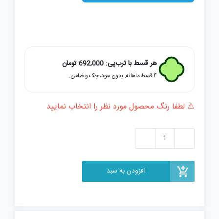
هر قسط با ترب‌پی:
692,000
تومان
۴ قسط ماهانه. بدون سود، چک و ضامن.
⚠️ لطفا رنگ محصول مورد نظر را انتخاب نمایید
عینک
طبی
کاوردار
افزودن به سبد
نوو
مدل
N22212