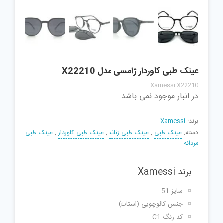
عینک طبی کاوردار ژامسی مدل X22210
Xamessi X22210
در انبار موجود نمی باشد
برند:
Xamessi
دسته:
عینک طبی
,
عینک طبی زنانه
,
عینک طبی کاوردار
,
عینک طبی
مردانه
برند Xamessi
سایز 51
جنس کائوچویی (استات)
کد رنگ C1