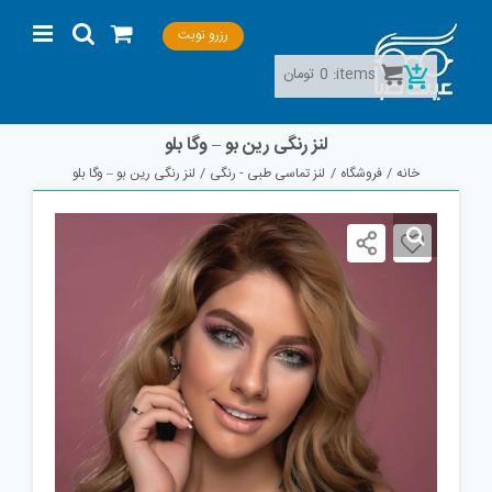
Ski
رزرو نوبت
t
conten
items:
0
تومان
لنز رنگی رین بو – وگا بلو
خانه
فروشگاه
لنز تماسی طبی - رنگی
لنز رنگی رین بو – وگا بلو