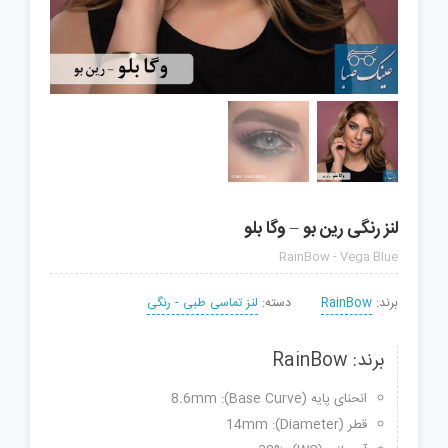
لنز رنگی رین بو – وگا بلو
RainBow - Vega Blue
برند:
RainBow
دسته:
لنز تماسی طبی - رنگی
برند: RainBow
انحنای پایه (Base Curve): 8.6mm
قطر (Diameter): 14mm