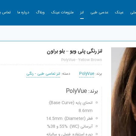
لی
عینک
عدسی طبی
لنز
ملزومات عینک
وبلاگ
درباره ما
تماس با
لنز رنگی پلی ویو – یلو براون
PolyVue - Yellow Brown
برند:
PolyVue
دسته:
لنز تماسی طبی - رنگی
برند: PolyVue
انحنای پایه (Base Curve):
8.6mm
قطر (Diameter): 14.5mm
آبرسانی (WC): 55% و 38%
دوره استفاده: فصلی و سالیانه