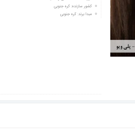
کشور سازنده: کره جنوبی
مبدا برند: کره جنوبی