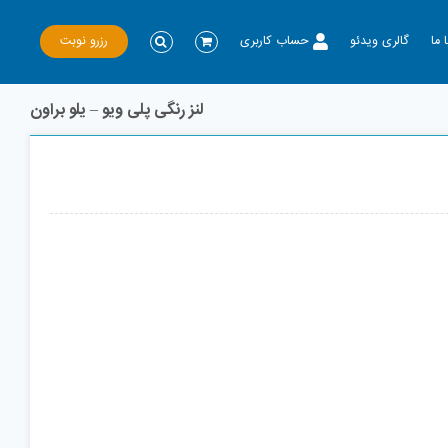
رزرو نوبت
 ما
گالری ویدئو
حساب کاربری
لنز رنگی پلی ویو – یلو براون