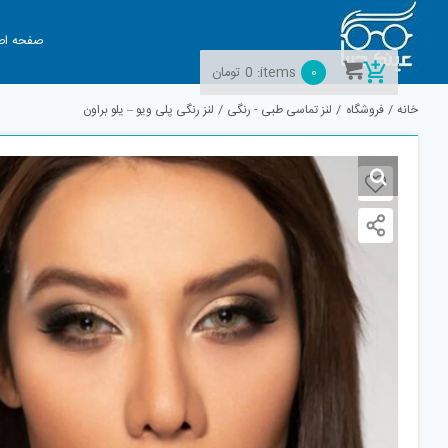
Ski
t
صفحه اص
conten
0
items:
0
تومان
خانه
فروشگاه
لنز تماسی طبی - رنگی
لنز رنگی پلی ویو – یلو براون