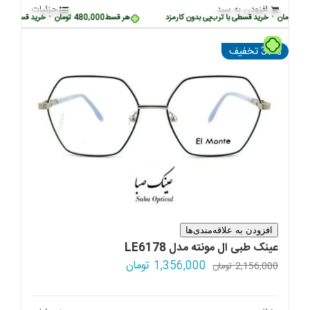
افزودن به سبد
جزئیات
بود.
ومان
•
خرید قسطی با ترب‌پی بدون کارمزد
هر قسط
480,000
تومان
•
خرید قسطی با ترب‌پ
تومان
37% تخفیف
افزودن به علاقه‌مندی‌ها
عینک طبی ال مونته مدل LE6178
قیمت
قیمت
1,356,000
تومان
2,156,000
تومان
اصلی:
فعلی:
2,156,000 تومان
1,356,000 تومان.