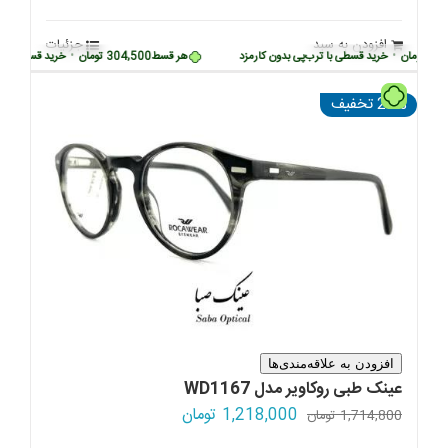
اصلی:
فعلی:
1,714,800 تومان
1,218,000 تومان.
افزودن به سبد
جزئیات
بود.
ومان
•
خرید قسطی با ترب‌پی بدون کارمزد
هر قسط
304,500
تومان
•
خرید قسطی با ترب‌پ
تومان
29% تخفیف
افزودن به علاقه‌مندی‌ها
عینک طبی روکاویر مدل WD1167
قیمت
قیمت
1,218,000
تومان
1,714,800
تومان
اصلی:
فعلی: