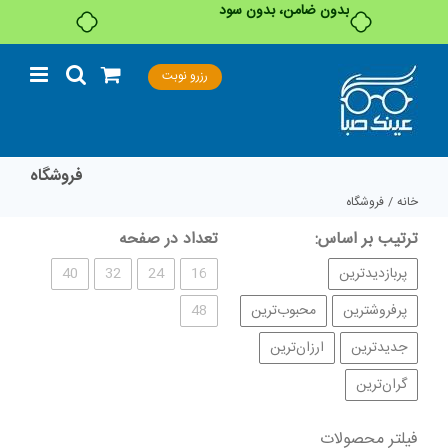
فقط کالاهای موجود
پاک کردن فیلترها
بدون ضامن، بدون سود
Ski
رزرو نوبت
t
دسته محصولات
برند و سازنده کالا
conten
محدوده قیمت
فروشگاه
خانه
فروشگاه
ترتیب بر اساس:
تعداد در صفحه
پربازدیدترین
16
24
32
40
پرفروشترین
محبوب‌ترین
48
جدیدترین
ارزان‌ترین
گران‌ترین
فیلتر محصولات