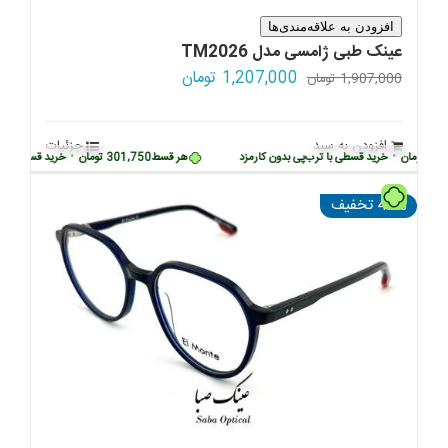
افزودن به علاقه‌مندی‌ها
عینک طبی ژامسی مدل TM2026
قیمت
قیمت
1,207,000
تومان
1,907,000
تومان
اصلی:
فعلی:
1,907,000 تومان
1,207,000 تومان.
افزودن به سبد
جزئیات
بود.
ومان
•
خرید قسطی با ترب‌پی بدون کارمزد
هر قسط
301,750
تومان
•
خرید قسطی با ترب‌پ
تومان
43% تخفیف