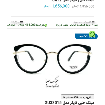
عینک طبی تایگر مدل 8412
قیمت
قیمت
1,656,000
تومان
1,956,000
تومان
اصلی:
فعلی:
1,956,000 تومان
1,656,000 تومان.
افزودن به سبد
جزئیات
بود.
ومان
•
خرید قسطی با ترب‌پی بدون کارمزد
هر قسط
414,000
تومان
•
خرید قسطی با ترب‌پ
تومان
15% تخفیف
افزودن به علاقه‌مندی‌ها
عینک طبی تایگر مدل GU33015