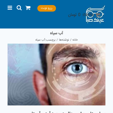
Ski
رزرو نوبت
t
items:
0
تومان
conten
آب سیاه
خانه
نوشته‌ها
برچسب:
آب سیاه