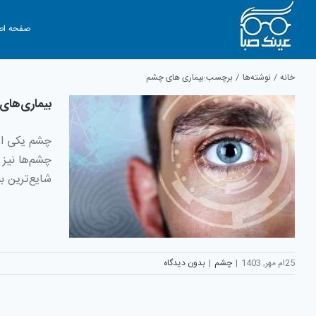
Ski
t
صفحه اص
conten
خانه
نوشته‌ها
برچسب:
بیماری های چشم
بیماری‌های
چشم یکی از 
چشم‌ها نیز 
شایع‌ترین بی
25ام مهر, 1403
|
چشم
|
بدون دیدگاه