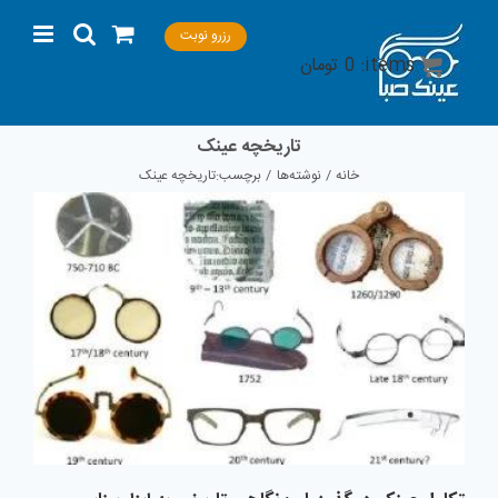
Ski
رزرو نوبت
t
items:
0
تومان
conten
تاریخچه عینک
خانه
نوشته‌ها
برچسب:
تاریخچه عینک