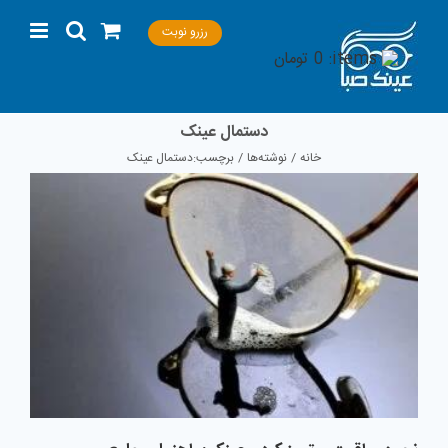
Ski
رزرو نوبت
t
items:
0
تومان
conten
دستمال عینک
خانه
نوشته‌ها
برچسب:
دستمال عینک