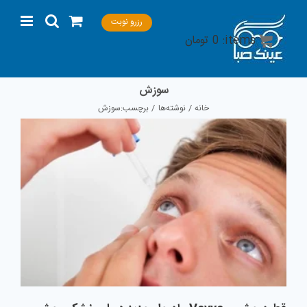
Ski
رزرو نوبت
t
items:
0
تومان
conten
سوزش
خانه
نوشته‌ها
برچسب:
سوزش