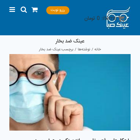
Ski
رزرو نوبت
t
items:
0
تومان
conten
عینک ضد بخار
خانه
نوشته‌ها
برچسب:
عینک ضد بخار