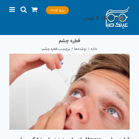
Ski
رزرو نوبت
t
items:
0
تومان
conten
قطره چشم
خانه
نوشته‌ها
برچسب:
قطره چشم