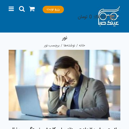
Ski
رزرو نوبت
t
items:
0
تومان
conten
نور
خانه
نوشته‌ها
برچسب:
نور