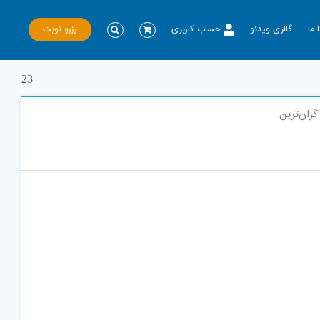
رزرو نوبت
 ما
گالری ویدئو
حساب کاربری
23
گران‌ترین