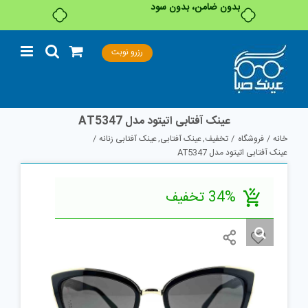
بدون ضامن، بدون سود
Ski
رزرو نوبت
t
conten
عینک آفتابی اتیتود مدل AT5347
خانه
فروشگاه
تخفیف
عینک آفتابی
عینک آفتابی زنانه
عینک آفتابی اتیتود مدل AT5347
34% تخفیف