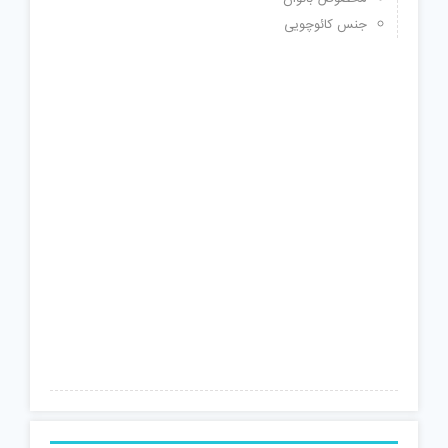
جنس کائوچویی