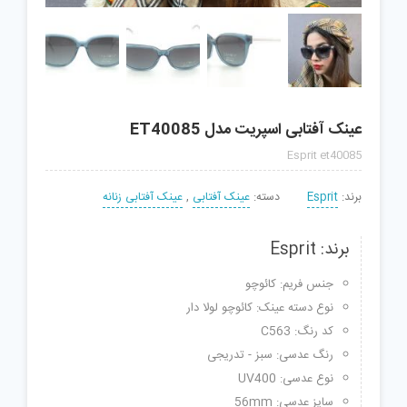
عینک آفتابی اسپریت مدل ET40085
Esprit et40085
برند:
Esprit
دسته:
عینک آفتابی
,
عینک آفتابی زنانه
برند: Esprit
جنس فریم: کائوچو
نوع دسته عینک: کائوچو لولا دار
کد رنگ: C563
رنگ عدسی: سبز - تدریجی
نوع عدسی: UV400
سایز عدسی: 56mm