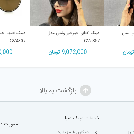
تی مدل
عینک آفتابی جورجیو ولنتی مدل
عینک آفتابی جو
GV4307
GV5357
ومان
9,072,000
تومان
0,000
بازگشت به بالا
خدمات عینک صبا
عضویت در 
اول
همکاری با سازمان‌ها