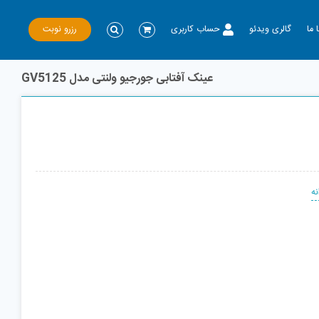
رزرو نوبت
 ما
گالری ویدئو
حساب کاربری
عینک آفتابی جورجیو ولنتی مدل GV5125
نه