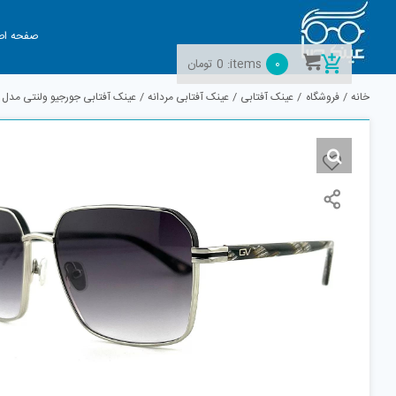
Ski
t
صفحه اص
conten
0
items:
0
تومان
خانه
فروشگاه
عینک آفتابی
عینک آفتابی مردانه
عینک آفتابی جورجیو ولنتی مدل GV5125