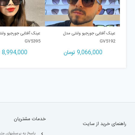
عینک آفتابی جورجیو ولنتی مدل
عینک آفتابی جورجیو ولن
GV5395
GV5192
9,066,000
تومان
8,994,000
ت
خدمات مشتریان
راهنمای خرید از سایت
پاسخ به پرسشهای متد