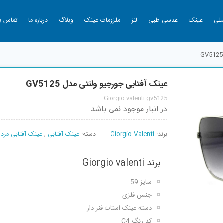
لی
عینک
عدسی طبی
لنز
ملزومات عینک
وبلاگ
درباره ما
تماس با
عینک آفتابی جورجیو ولنتی مدل GV5125
Giorgio valenti gv5125
در انبار موجود نمی باشد
برند:
Giorgio Valenti
دسته:
عینک آفتابی
,
عینک آفتابی مردا
برند Giorgio valenti
سایز 59
جنس فلزی
دسته عینک استات فنر دار
کد رنگ C4