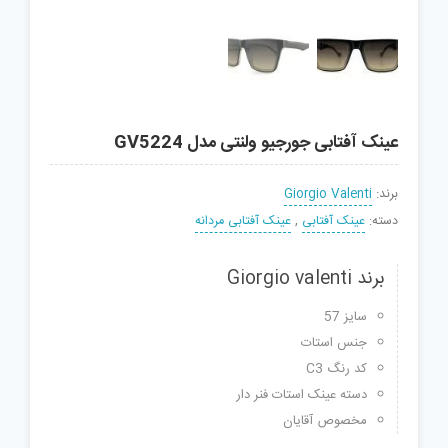
عینک آفتابی جورجیو ولنتی مدل GV5224
برند:
Giorgio Valenti
دسته:
عینک آفتابی
,
عینک آفتابی مردانه
برند Giorgio valenti
سایز 57
جنس استات
کد رنگ C3
دسته عینک استات فنر دار
مخصوص آقایان