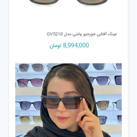
عینک آفتابی جورجیو ولنتی مدل GV5210
8,994,000
تومان