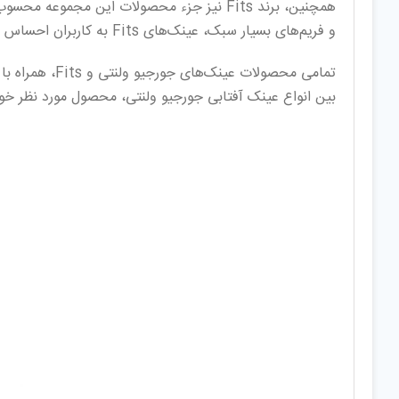
همچنین، برند Fits نیز جزء محصولات این مجم
و فریم‌های بسیار سبک، عینک‌های Fits به کاربران احساس راحتی و دید عالی می‌بخشند، که این ویژگی‌ها باعث محبوبیت چشمگیر این برند شده است.
تمامی محصولات عینک‌های جورجیو ولنتی و Fits، همراه با کیف، هارد کاور، دستمال، اسپری تمیز کننده، و کارت اصالت عرضه می‌شوند. شما می‌توانید با مراجعه به وب‌سایت
بین انواع عینک آفتابی جورجیو ولنتی، محصول مورد نظر خود 