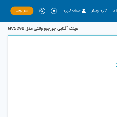
رزرو نوبت
 ما
گالری ویدئو
حساب کاربری
عینک آفتابی جورجیو ولنتی مدل GV5290