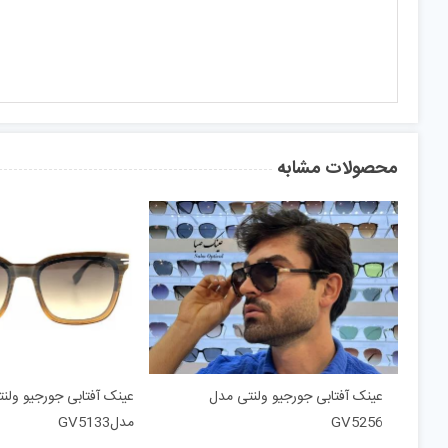
محصولات مشابه
عینک آفتابی جورجیو ولنتی مدل
عینک آفتابی جورجیو ولنت
GV5256
مدلGV5133