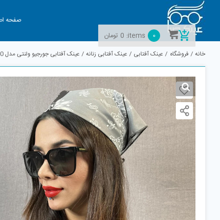
Ski
t
صفحه اص
conten
0
items:
0
تومان
خانه
فروشگاه
عینک آفتابی
عینک آفتابی زنانه
عینک آفتابی جورجیو ولنتی مدل GV5290