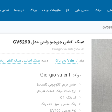
لی
عینک
عدسی طبی
لنز
ملزومات عینک
وبلاگ
درباره ما
تماس با
عینک آفتابی جورجیو ولنتی مدل GV5290
Giorgio valenti gv5290
برند:
Giorgio Valenti
دسته:
عینک آفتابی
,
عینک آفتابی زنانه
برند: Giorgio valenti
جنس فریم: کائوچویی (استات)
نوع دسته عینک: استات فنر دار
کد رنگ: C4
رنگ عدسی: سبز - تک رنگ
نوع عدسی: UV400