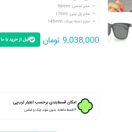
سایز عدسی: 56mm
سایز پل بینی: 17mm
سایز دسته عینک: 145mm
9,038,000
تومان
قبل از خرید با م
امکان قسط‌بندی برحسب اعتبار ترب‌پی
۴ قسط ماهانه. بدون سود، چک و ضامن.