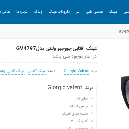
لی
عینک
عدسی طبی
لنز
ملزومات عینک
وبلاگ
درباره ما
تماس با
عینک آفتابی جورجیو ولنتی مدلGV4797
در انبار موجود نمی باشد
برند:
Giorgio Valenti
دسته:
عینک آفتابی
,
عینک آفتابی زنانه
برند Giorgio valenti
سایز 54
جنس استات
دسته فلزی فنردار
کد رنگ c1
مخصوص بانوان