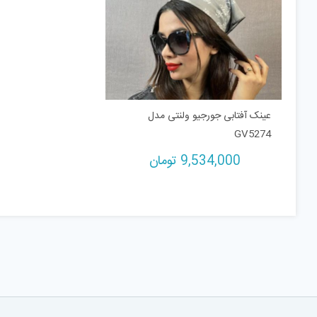
عینک آفتابی جورجیو ولنتی مدل
GV5274
9,534,000
تومان