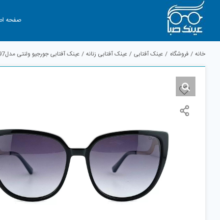
Ski
t
صفحه اص
conten
خانه
فروشگاه
عینک آفتابی
عینک آفتابی زنانه
عینک آفتابی جورجیو ولنتی مدلGV4797