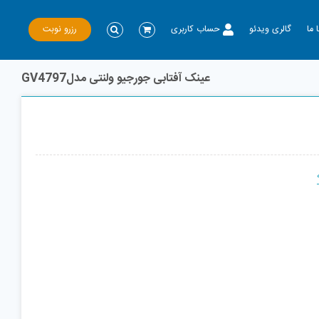
رزرو نوبت
 ما
گالری ویدئو
حساب کاربری
عینک آفتابی جورجیو ولنتی مدلGV4797