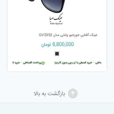
عینک آفتابی جورجیو ولنتی مدل GV5352
8,800,000
تومان
رداخت اقساطی
•
خرید قسطی با ترب‌پی بدون کارمزد
پرداخت اقساطی
•
خرید قسطی با ترب‌
بازگشت به بالا