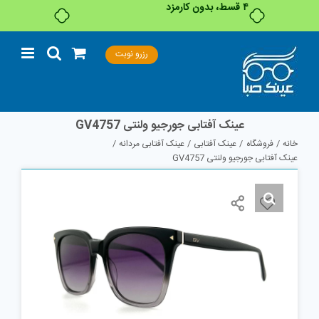
۴ قسط، بدون کارمزد
Ski
رزرو نوبت
t
conten
عینک آفتابی جورجیو ولنتی GV4757
خانه
فروشگاه
عینک آفتابی
عینک آفتابی مردانه
عینک آفتابی جورجیو ولنتی GV4757