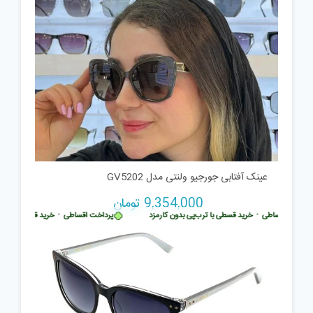
عینک آفتابی جورجیو ولنتی مدل GV5202
9,354,000
تومان
رداخت اقساطی
•
خرید قسطی با ترب‌پی بدون کارمزد
پرداخت اقساطی
•
خرید قسطی با ترب‌