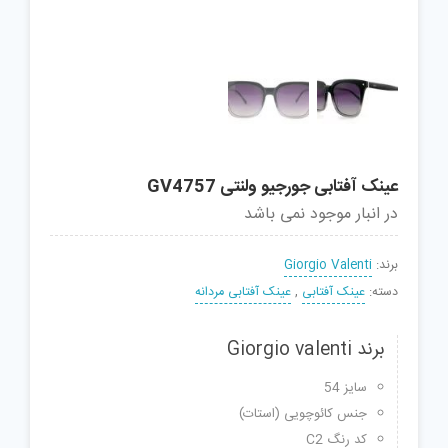
عینک آفتابی جورجیو ولنتی GV4757
در انبار موجود نمی باشد
برند:
Giorgio Valenti
دسته:
عینک آفتابی
,
عینک آفتابی مردانه
برند Giorgio valenti
سایز 54
جنس کائوچویی (استات)
کد رنگ C2