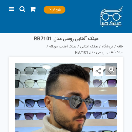
Ski
رزرو نوبت
t
conten
عینک آفتابی روسی مدل RB7101
خانه
فروشگاه
عینک آفتابی
عینک آفتابی مردانه
عینک آفتابی روسی مدل RB7101