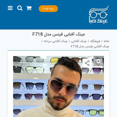
Ski
رزرو نوبت
t
conten
عینک آفتابی فیتس مدل F718
خانه
فروشگاه
عینک آفتابی
عینک آفتابی مردانه
عینک آفتابی فیتس مدل F718