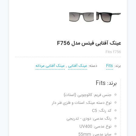
عینک آفتابی فیتس مدل F756
Fits f756
برند:
Fits
دسته:
عینک آفتابی
,
عینک آفتابی مردانه
برند: Fits
جنس فریم: کائوچویی (استات)
نوع دسته عینک: استات و فلزی فنر دار
کد رنگ: C5
رنگ عدسی: دودی - تدریجی
نوع عدسی: UV400
سایز عدسی: 55mm