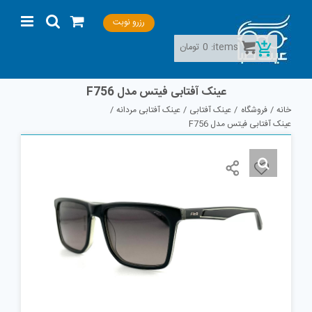
Ski
رزرو نوبت
t
conten
items:
0
تومان
عینک آفتابی فیتس مدل F756
خانه
فروشگاه
عینک آفتابی
عینک آفتابی مردانه
عینک آفتابی فیتس مدل F756