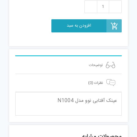
عینک
آفتابی
افزودن به سبد
نوو
مدل
N1004
عدد
توضیحات
نظرات (0)
عینک آفتابی نوو مدل N1004