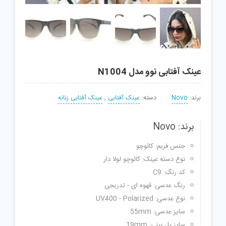
عینک آفتابی نوو مدل N1004
برند:
Novo
دسته:
عینک آفتابی
,
عینک آفتابی زنانه
برند: Novo
جنس فریم: کائوچو
نوع دسته عینک: کائوچو لولا دار
کد رنگ: C9
رنگ عدسی: قهوه ای - تدریجی
نوع عدسی: UV400 - Polarized
سایز عدسی: 55mm
سایز پل بینی: 19mm