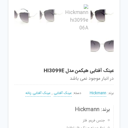
عینک آفتابی هیکمن مدل HI3099E
در انبار موجود نمی باشد
برند:
Hickmann
دسته:
عینک آفتابی
,
عینک آفتابی زنانه
برند: Hickmann
جنس فریم: فلز
نوع دسته عینک: فلز لولادار