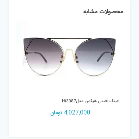
محصولات مشابه
عینک آفتابی هیکمن مدلHi3087
4,027,000
تومان