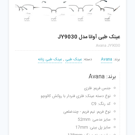
عینک طبی آوانا مدل JY9030
Avana JY9030
برند:
Avana
دسته:
عینک طبی
,
عینک طبی زنانه
برند: Avana
جنس فریم: فلزی
نوع دسته عینک: فلزی فنردار با روکش کائوچو
کد رنگ: C9
نوع فریم: نیم فریم - چندضلعی
سایز عدسی: 52mm
سایز پل بینی: 17mm