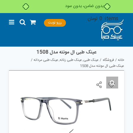
بدون ضامن، بدون سود
Ski
items:
0
تومان
رزرو نوبت
t
conten
عینک طبی ال مونته مدل 1508
خانه
فروشگاه
عینک طبی
عینک طبی زنانه
عینک طبی مردانه
عینک طبی ال مونته مدل 1508