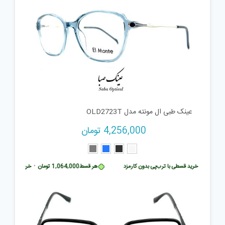
عینک طبی ال مونته مدل OLD2723T
4,256,000
تومان
تومان
•
خرید قسطی با ترب‌پی بدون کارمزد
هر قسط
1,064,000
تومان
•
خرید قسطی با ت