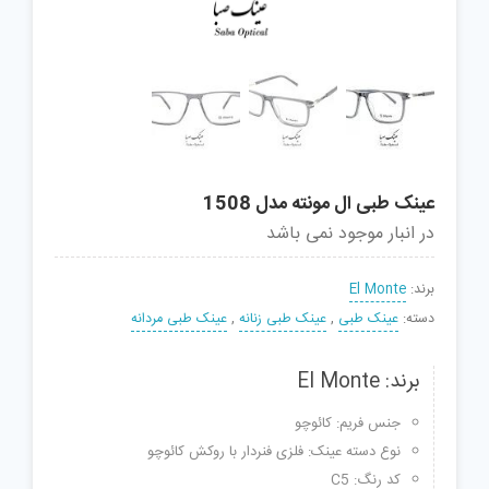
عینک طبی ال مونته مدل 1508
در انبار موجود نمی باشد
برند:
El Monte
دسته:
عینک طبی
,
عینک طبی زنانه
,
عینک طبی مردانه
برند: El Monte
جنس فریم: کائوچو
نوع دسته عینک: فلزی فنردار با روکش کائوچو
کد رنگ: C5