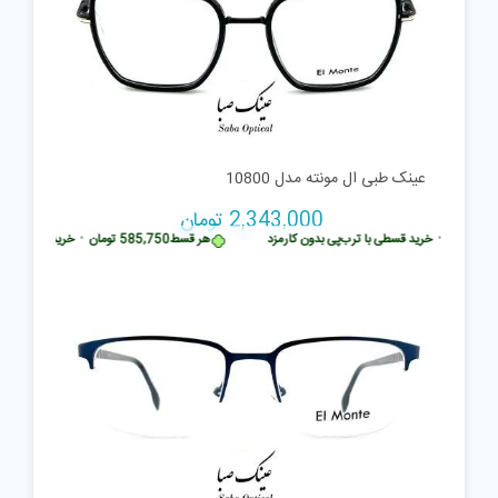
عینک طبی ال مونته مدل 10800
2,343,000
تومان
5
تومان
•
خرید قسطی با ترب‌پی بدون کارمزد
هر قسط
585,750
تومان
•
خرید قسطی با تر