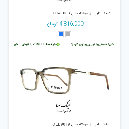
عینک طبی ال مونته مدل RTM1003
4,816,000
تومان
تومان
•
خرید قسطی با ترب‌پی بدون کارمزد
هر قسط
1,204,000
تومان
•
خرید قسطی با ت
عینک طبی ال مونته مدل OLD9019