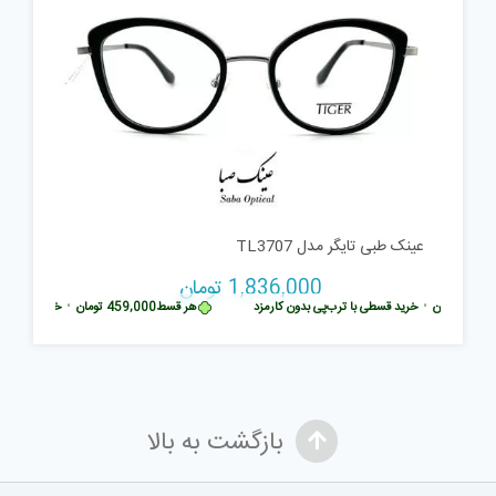
عینک طبی تایگر مدل TL3707
1,836,000
تومان
459
تومان
•
خرید قسطی با ترب‌پی بدون کارمزد
هر قسط
459,000
تومان
•
خرید قسطی با 
بازگشت به بالا