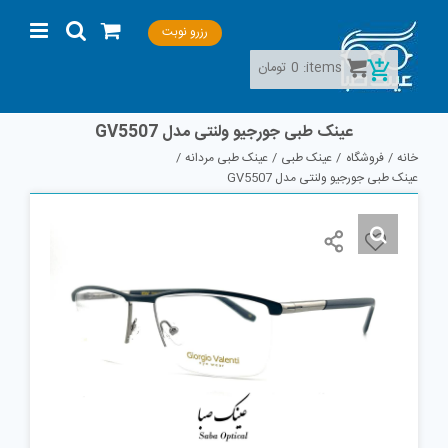
Ski
رزرو نوبت
t
conten
items:
0
تومان
عینک طبی جورجیو ولنتی مدل GV5507
خانه
فروشگاه
عینک طبی
عینک طبی مردانه
عینک طبی جورجیو ولنتی مدل GV5507