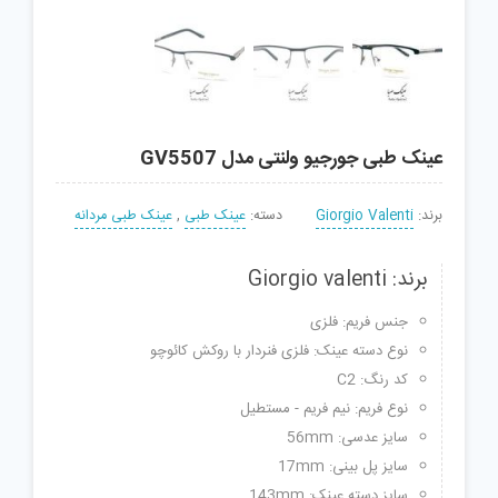
عینک طبی جورجیو ولنتی مدل GV5507
برند:
Giorgio Valenti
دسته:
عینک طبی
,
عینک طبی مردانه
برند: Giorgio valenti
جنس فریم: فلزی
نوع دسته عینک: فلزی فنردار با روکش کائوچو
کد رنگ: C2
نوع فریم: نیم فریم - مستطیل
سایز عدسی: 56mm
سایز پل بینی: 17mm
سایز دسته عینک: 143mm