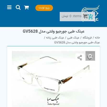
Ski
رزرو نوبت
t
conten
items:
0
تومان
عینک طبی جورجیو ولنتی مدل GV5628
خانه
فروشگاه
عینک طبی
عینک طبی زنانه
عینک طبی جورجیو ولنتی مدل GV5628