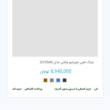
عینک طبی جورجیو ولنتی مدل GV5545
8,940,000
تومان
اخت اقساطی
•
خرید قسطی با ترب‌پی بدون کارمزد
پرداخت اقساطی
•
خرید قسطی با ترب‌پی