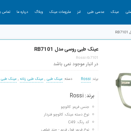
لی
عینک
عدسی طبی
لنز
ملزومات عینک
وبلاگ
درباره ما
تماس با
RB
عینک طبی روسی مدل RB7101
Rossi rb7101
در انبار موجود نمی باشد
برند:
Rossi
دسته:
عینک طبی
,
عینک طبی زنانه
,
عینک طبی م
برند: Rossi
جنس فریم: کائوچو
نوع دسته عینک: کائوچو فنردار
کد رنگ: C49
نوع فریم: فول فریم - چند ضلعی