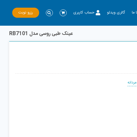
رزرو نوبت
 ما
گالری ویدئو
حساب کاربری
عینک طبی روسی مدل RB7101
ردانه