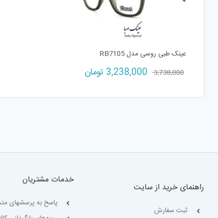
عینک طبی روسی مدل RB7105
قیمت
قیمت
3,238,000
تومان
3,738,000
اصلی:
فعلی:
3,738,000 تومان
3,238,000 تومان.
بود.
خدمات مشتریان
راهنمای خرید از سایت
پاسخ به پرسشهای متد
ثبت سفارش