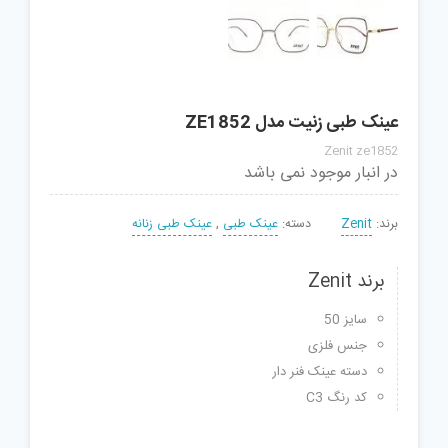
عینک طبی زنیت مدل ZE1852
Zenit ze1852
در انبار موجود نمی باشد
برند:
Zenit
دسته:
عینک طبی
,
عینک طبی زنانه
برند Zenit
سایز 50
جنس فلزی
دسته عینک فنر دار
کد رنگ C3