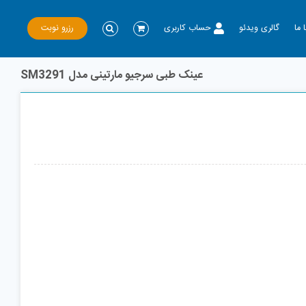
رزرو نوبت
 ما
گالری ویدئو
حساب کاربری
عینک طبی سرجیو مارتینی مدل SM3291