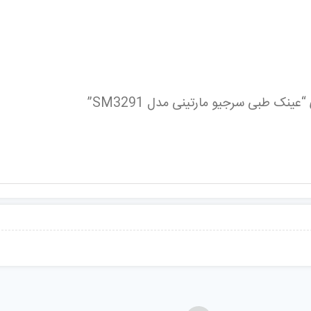
ینک طبی سرجیو مارتینی مدل SM3291”