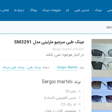
لی
عینک
عدسی طبی
لنز
ملزومات عینک
وبلاگ
درباره ما
تماس با
عینک طبی سرجیو مارتینی مدل SM3291
Sergio martini sm3291
در انبار موجود نمی باشد
برند:
Sergio Martini
دسته:
عینک طبی
,
عینک طبی مردانه
برند Sergio martini
سایز 53
جنس کائوچویی (استات)
کد رنگ C2
مخصوص آقایان و بانوان