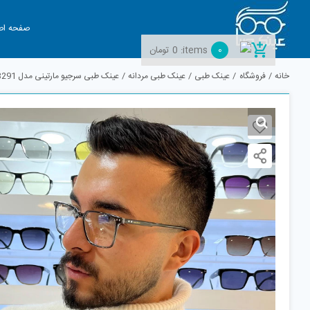
Ski
t
صفحه اص
conten
0
items:
0
تومان
خانه
فروشگاه
عینک طبی
عینک طبی مردانه
عینک طبی سرجیو مارتینی مدل SM3291