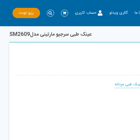
رزرو نوبت
 ما
گالری ویدئو
حساب کاربری
عینک طبی سرجیو مارتینی مدلSM2609
نک طبی مردانه