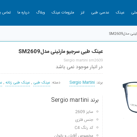
لی
عینک
عدسی طبی
لنز
ملزومات عینک
وبلاگ
درباره ما
تماس با
 مدلSM2609
عینک طبی سرجیو مارتینی مدلSM2609
Sergio martini sm2609
در انبار موجود نمی باشد
برند:
Sergio Martini
دسته:
عینک طبی
,
عینک طبی زنانه
,
عی
برند Sergio martini
سایز 2609
جنس فلزی
کد رنگ C4
مخصوص آقایان و بانوان