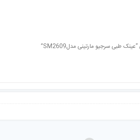
ینک طبی سرجیو مارتینی مدلSM2609”