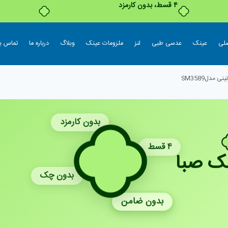
۴ قسط، بدون کارمزد
لی
عینک
عدسی طبی
لنز
ملزومات عینک
وبلاگ
درباره ما
تماس با
 مدلSM3589
بدون کارمزد
۴ قسط
ک صبا
بدون چک
بدون ضامن