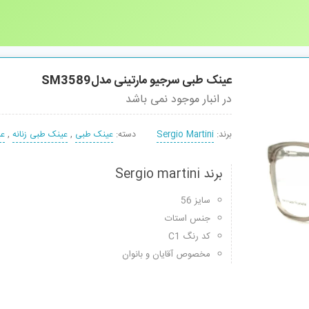
عینک طبی سرجیو مارتینی مدلSM3589
در انبار موجود نمی باشد
برند:
Sergio Martini
دسته:
عینک طبی
,
عینک طبی زنانه
,
عی
برند Sergio martini
سایز 56
جنس استات
کد رنگ C1
مخصوص آقایان و بانوان