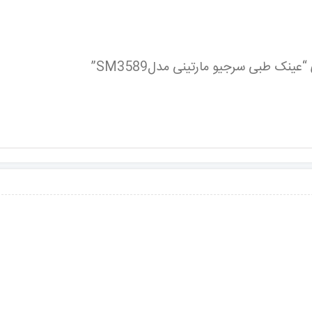
ینک طبی سرجیو مارتینی مدلSM3589”