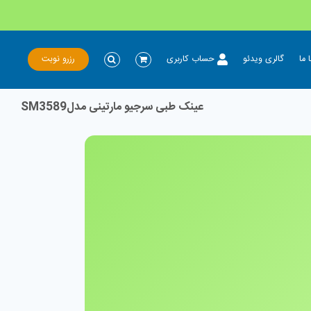
رزرو نوبت
 ما
گالری ویدئو
حساب کاربری
عینک طبی سرجیو مارتینی مدلSM3589