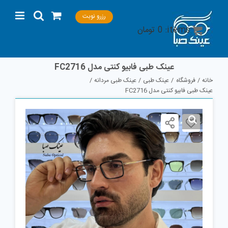
Ski
رزرو نوبت
t
items:
0
تومان
conten
عینک طبی فابیو کنتی مدل FC2716
خانه
فروشگاه
عینک طبی
عینک طبی مردانه
عینک طبی فابیو کنتی مدل FC2716