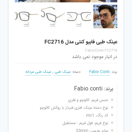
عینک طبی فابیو کنتی مدل FC2716
FabioConti FC2716
در انبار موجود نمی باشد
برند:
Fabio Conti
دسته:
عینک طبی
,
عینک طبی مردانه
برند: Fabio conti
جنس فریم: کائوچو و فلزی
نوع دسته عینک: فلزی فنردار با روکش کائوچو
کد رنگ: ntc1
نوع فریم: فول فریم - مستطیل
سایز عدسی: 53mm