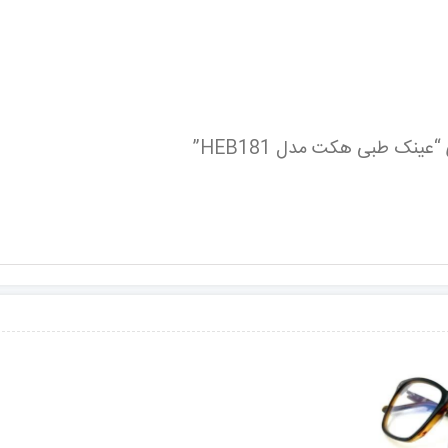
ینک طبی هکت مدل HEB181”