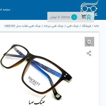
Ski
t
صفحه اص
conten
0
items:
0
تومان
خانه
فروشگاه
عینک طبی
عینک طبی مردانه
عینک طبی هکت مدل HEB181