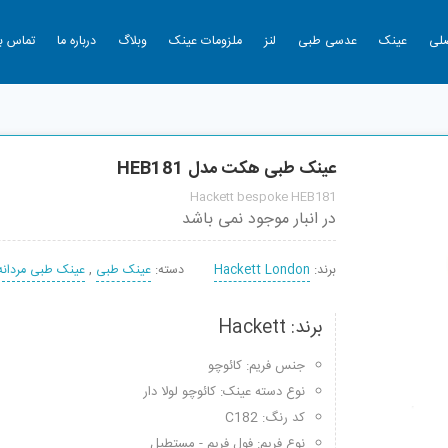
لی
عینک
عدسی طبی
لنز
ملزومات عینک
وبلاگ
درباره ما
تماس با
عینک طبی هکت مدل HEB181
Hackett bespoke HEB181
در انبار موجود نمی باشد
برند:
Hackett London
دسته:
عینک طبی
,
عینک طبی مردانه
برند: Hackett
جنس فریم: کائوچو
نوع دسته عینک: کائوچو لولا دار
کد رنگ: C182
نوع فریم: فول فریم - مستطیل