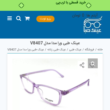
خرید قسطی با ترب‌پی
Ski
آیتم ها:
0
تومان
رزرو نوبت
t
conten
عینک طبی ورا مدا مدل V8407
خانه
فروشگاه
عینک طبی
عینک طبی زنانه
عینک طبی ورا مدا مدل V8407