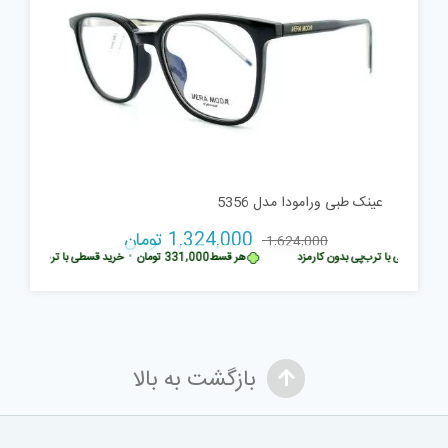
عینک طبی ورامودا مدل 5356
قیمت
قیمت
1,324,000
تومان
1,624,000
رید قسطی با ترب‌پی بدون کارمزد
هر قسط
331,000
تومان
•
خرید قسطی با ترب‌پی بدون ک
اصلی:
فعلی:
1,624,000 تومان
1,324,000 تومان.
بود.
بازگشت به بالا