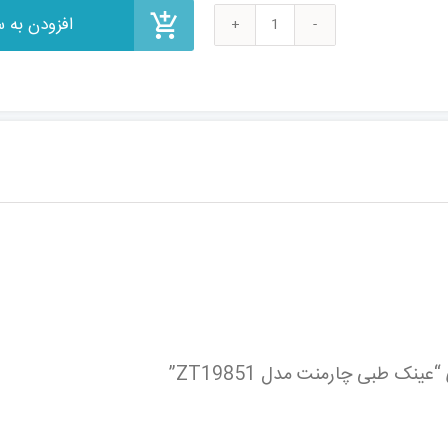
عینک
طبی
چارمنت
مدل
ZT19851
عدد
نک طبی چارمنت مدل ZT19851”