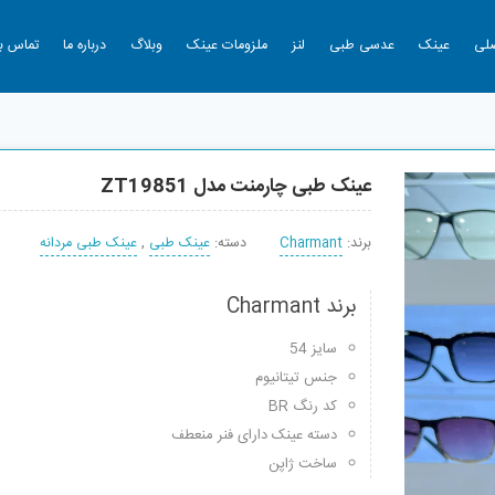
لی
عینک
عدسی طبی
لنز
ملزومات عینک
وبلاگ
درباره ما
تماس با
عینک طبی چارمنت مدل ZT19851
برند:
Charmant
دسته:
عینک طبی
,
عینک طبی مردانه
برند Charmant
سایز 54
جنس تیتانیوم
کد رنگ BR
دسته عینک دارای فنر منعطف
ساخت ژاپن