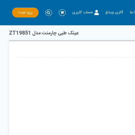
رزرو نوبت
 ما
گالری ویدئو
حساب کاربری
عینک طبی چارمنت مدل ZT19851