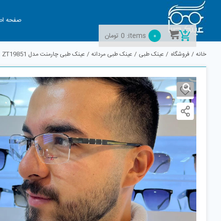
Ski
t
صفحه اص
conten
0
items:
0
تومان
خانه
فروشگاه
عینک طبی
عینک طبی مردانه
عینک طبی چارمنت مدل ZT19851