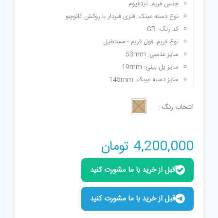
جنس فریم: تیتانیوم
نوع دسته عینک: فلزی فنردار با روکش کائوچو
کد رنگ: GR
نوع فریم: فول فریم - مستطیل
سایز عدسی: 53mm
سایز پل بینی: 19mm
سایز دسته عینک: 145mm
انتخاب رنگ
4,200,000
تومان
قبل از خرید با ما مشورت کنید
قبل از خرید با ما مشورت کنید