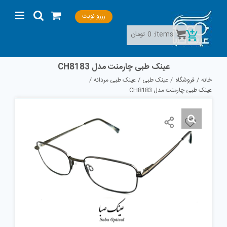
Ski
رزرو نوبت
t
conten
items:
0
تومان
عینک طبی چارمنت مدل CH8183
خانه
فروشگاه
عینک طبی
عینک طبی مردانه
عینک طبی چارمنت مدل CH8183