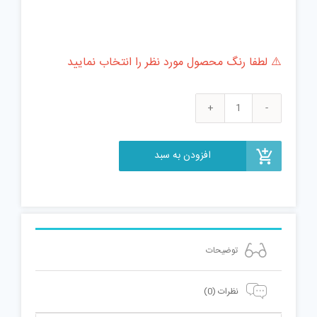
⚠️ لطفا رنگ محصول مورد نظر را انتخاب نمایید
عینک
طبی
چارمنت
افزودن به سبد
مدل
CH8183
عدد
توضیحات
نظرات (0)