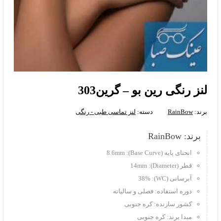
لنز رنگی رین بو – گرین303
برند:
RainBow
دسته:
لنز تماسی طبی - رنگی
برند: RainBow
انحنای پایه (Base Curve): 8.6mm
قطر (Diameter): 14mm
آبرسانی (WC): 38%
دوره استفاده: فصلی و سالیانه
کشور سازنده: کره جنوبی
مبدا برند: کره جنوبی