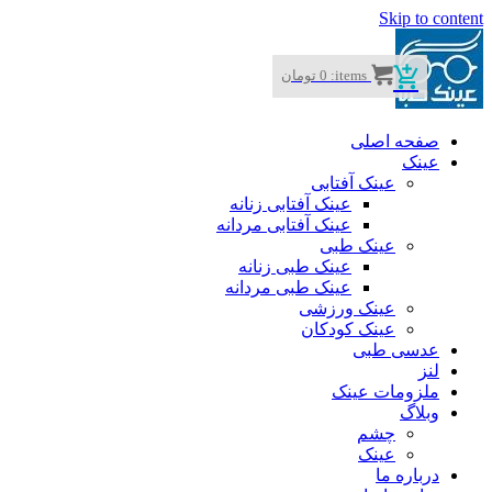
Skip to conten
items:
0
تومان
صفحه اصلی
عینک
عینک آفتابی
عینک آفتابی زنانه
عینک آفتابی مردانه
عینک طبی
عینک طبی زنانه
عینک طبی مردانه
عینک ورزشی
عینک کودکان
عدسی طبی
لنز
ملزومات عینک
وبلاگ
چشم
عینک
درباره ما