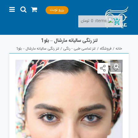
Ski
رزرو نوبت
t
conten
items:
0
تومان
لنز رنگی سالیانه مارشال – بلو1
خانه
فروشگاه
لنز تماسی طبی - رنگی
لنز رنگی سالیانه مارشال – بلو1