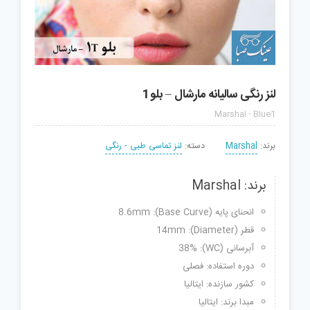
لنز رنگی سالیانه مارشال – بلو1
Marshal - Blue1
برند:
Marshal
دسته:
لنز تماسی طبی - رنگی
برند: Marshal
انحنای پایه (Base Curve): 8.6mm
قطر (Diameter): 14mm
آبرسانی (WC): 38%
دوره استفاده: فصلی
کشور سازنده: ایتالیا
مبدا برند: ایتالیا